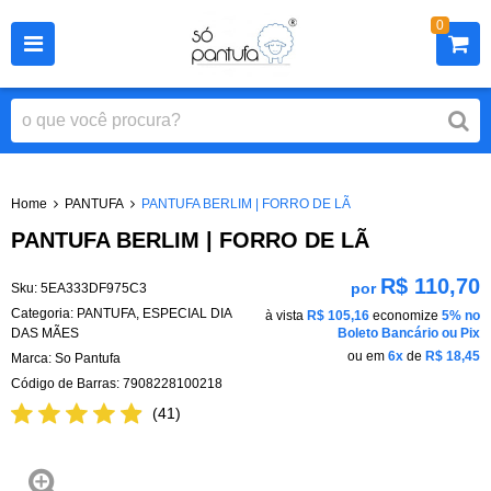
0
Home
PANTUFA
PANTUFA BERLIM | FORRO DE LÃ
PANTUFA BERLIM | FORRO DE LÃ
R$ 110,70
por
Sku:
5EA333DF975C3
Categoria:
PANTUFA
,
ESPECIAL DIA
à vista
R$ 105,16
economize
5%
no
DAS MÃES
Boleto Bancário ou Pix
ou em
6x
de
R$ 18,45
Marca:
So Pantufa
Código de Barras:
7908228100218
(41)