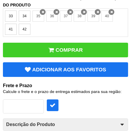
DO PRODUTO
33
34
35
36
37
38
39
40
x
x
x
x
x
x
41
42
COMPRAR
ADICIONAR AOS FAVORITOS
Frete e Prazo
Calcule o frete e o prazo de entrega estimados para sua região:
Descrição do Produto