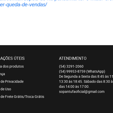
rter-queda-de-vendas/
AÇÕES ÚTEIS
ATENDIMENTO
a dos produtos
(54)
3291-2060
(54)
99953-8759
(WhatsApp)
nça
De Segunda a Sexta das 8:45 às 11
a de Privacidade
13:30 às 18:45. Sábado das 8:30 à
das 14:00 às 17:00.
 de Uso
sopantufaoficial@gmail.com
a de Frete Grátis/Troca Grátis