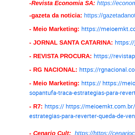
-Revista Economia SA:
https://econo
-gazeta da noticia:
https://gazetadano
https://meioemkt.c
- Meio Marketing:
https:/
- JORNAL SANTA CATARINA:
https://revist
- REVISTA PROCURA:
https://rgnacional.c
- RG NACIONAL:
https:// https://me
- Meio Marketing:
sopantufa-traca-estrategias-para-reve
https:// https://meioemkt.com.br
- R7:
estrategias-para-reverter-queda-de-ve
- Cenario Cult:
https://https://cenari