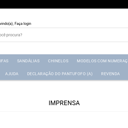
vindo(a),
Faça login
UFAS
SANDÁLIAS
CHINELOS
MODELOS COM NUMERAÇ
AJUDA
DECLARAÇÃO DO PANTUFOFO (A)
REVENDA
IMPRENSA