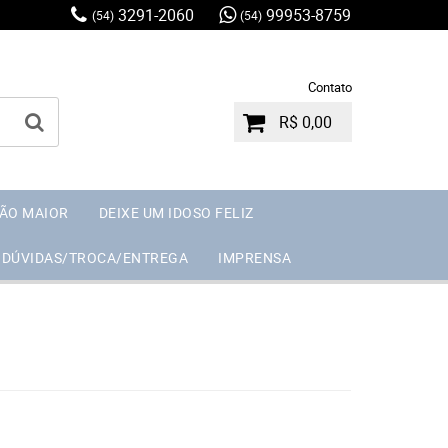
3291-2060
99953-8759
(54)
(54)
Contato
R$ 0,00
ÃO MAIOR
DEIXE UM IDOSO FELIZ
DÚVIDAS/TROCA/ENTREGA
IMPRENSA